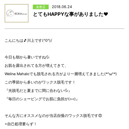
2018.06.24
倉敷店
とてもHAPPYな事がありました❤
こんにちは🎵川上です(^0^)/
今日も朝から暑いですね💦
お肌を露出されてる方が増えてきて、
Welina Mahaloでも脱毛される方がより一層増えてきました(*^ω^*)
この季節から多いのがワックス脱毛です！
『光脱毛だと夏までに間に合わない💦』
『毎日のシェービングでお肌に負担が(><)』
そんな方にオススメなのが当店自慢のワックス脱毛です😍
⭐️自己処理要らず！