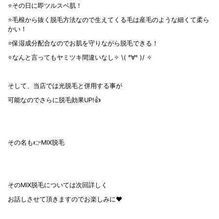
⭐️その日に即ツルスベ肌！
⭐️毛根から抜く脱毛方法なので生えてくる毛は産毛のような細くて柔ら
かい！
⭐️保湿成分配合なのでお肌を守りながら脱毛できる！
⭐️なんと言ってもヤミツキ間違いなし✧ \( °∀° )/ ✧
そして、当店では光脱毛と併用する事が
可能なのでさらに脱毛効果UP!👍
その名も👉MIX脱毛
そのMIX脱毛については次回詳しく
お話しさせて頂きますのでお楽しみに❤️