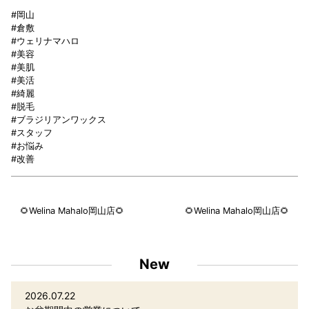
#岡山
#倉敷
#ウェリナマハロ
#美容
#美肌
#美活
#綺麗
#脱毛
#ブラジリアンワックス
#スタッフ
#お悩み
#改善
🌻Welina Mahalo岡山店🌻
🌻Welina Mahalo岡山店🌻
New
2026.07.22