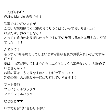
こんばんわ☪*
Welina Mahalo 倉敷です！
私事ではございますが
こないだ茨城県つくば市のまつりつくばにいってまいりました！！
ねぶたや、おみこしなど！
とっても迫力があり楽しかったです(//∇//)❤同じ日本とは思えない空間
でした！！！
さてさて！
もうすぐ8月も終わってしまいますが皆様お肌のお手入れいかがですか
(T ^ T)
夏は、毛穴が開いてしまうから……どうしようも出来ない、、と諦めて
いませんか？！
お肌の事は、うぇりなまはろにお任せ下さい！！
皆様の個々のお悩みを一緒に改善していきます！！
フォト美顔
フェイシャルワックス
フェイシャルパック
などなど❤❤
いつでもお問い合わせ下さい！！